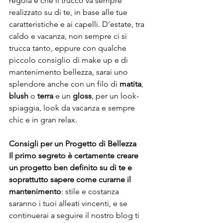
regola è che il trucco va sempre 
realizzato su di te, in base alle tue 
caratteristiche e ai capelli. D’estate, tra 
caldo e vacanza, non sempre ci si 
trucca tanto, eppure con qualche 
piccolo consiglio di make up e di 
mantenimento bellezza, sarai uno 
splendore anche con un filo di 
matita
, 
blush
 o 
terra
 e un 
gloss
, per un look-
spiaggia, look da vacanza e sempre 
chic e in gran relax.
Consigli per un Progetto di Bellezza
Il primo segreto è certamente creare 
un progetto ben definito su di te e 
soprattutto sapere come curarne il 
mantenimento
: stile e costanza 
saranno i tuoi alleati vincenti, e se 
continuerai a seguire il nostro blog ti 