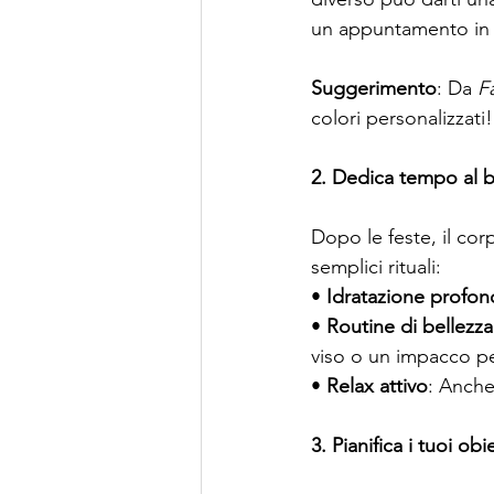
un appuntamento in sa
Suggerimento
: Da 
F
colori personalizzati!
2. Dedica tempo al 
Dopo le feste, il co
semplici rituali:
• 
Idratazione profon
• 
Routine di bellezza
viso o un impacco pe
• 
Relax attivo
: Anche
3. Pianifica i tuoi obi