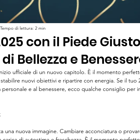
Tempo di lettura: 2 min
 2025 con il Piede Giusto
 di Bellezza e Benesse
inizio ufficiale di un nuovo capitolo. È il momento perfett
stabilire nuovi obiettivi e ripartire con energia. Se il tuo 
a personale e al benessere, ecco qualche consiglio per ini
k
a una nuova immagine. Cambiare acconciatura o provar
a carica di autostima e freschezza. È il momento perfett