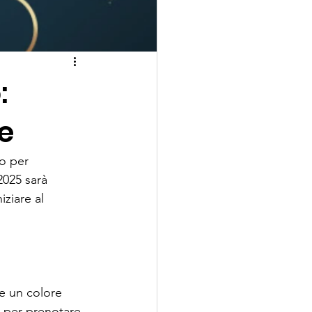
:
re
o per 
2025 sarà 
ziare al 
e un colore 
o per prenotare 