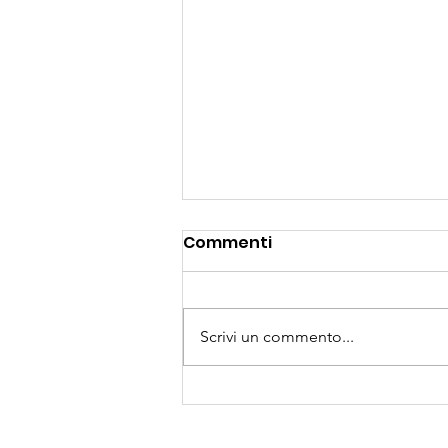
Tendenze capelli per il
Commenti
2024 secondo Fabrika: il
tuo salone di fiducia a
Nel 2024, la moda capelli si
Conegliano, Treviso
evolve con tagli innovativi, colori
Scrivi un commento...
luminosi e styling naturali. Da
Fabrika , il nostro obiettivo è
offrirti...